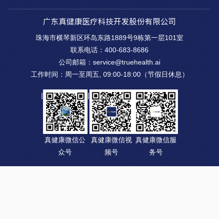
广东真健康医疗科技开发股份有限公司
珠海市横琴新区环岛东路1889号9栋第一层101室
联系电话：400-683-8686
公司邮箱：service@truehealth.ai
工作时间：周一至周五, 09:00-18:00（节假日休息）
|
|
真健康微信公
真健康微信视
真健康微信服
众号
频号
务号
© 2023 Copyrights True Health. All Rights Reserved. 广东真健康
医疗科技开发股份有限公司 版权所有
粤ICP备2023097829号-1，
粤ICP备2023097829号-2
京公网安备 11010802040589号
国械注准20223010624
广告批准文号：
京械广审（文）第270512-09070号